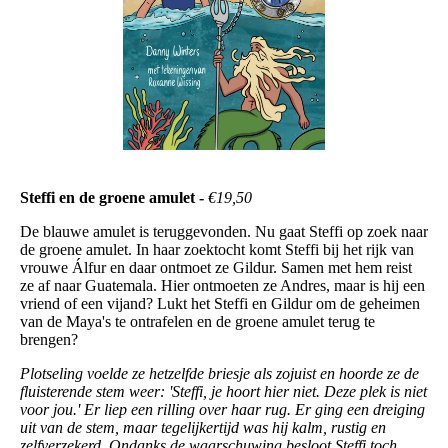
Steffi en de groene amulet -
€19,50
De blauwe amulet is teruggevonden. Nu gaat Steffi op zoek naar
de groene amulet. In haar zoektocht komt Steffi bij het rijk van
vrouwe Álfur en daar ontmoet ze Gildur. Samen met hem reist
ze af naar Guatemala. Hier ontmoeten ze Andres, maar is hij een
vriend of een vijand? Lukt het Steffi en Gildur om de geheimen
van de Maya's te ontrafelen en de groene amulet terug te
brengen?
Plotseling voelde ze hetzelfde briesje als zojuist en hoorde ze de
fluisterende stem weer: 'Steffi, je hoort hier niet. Deze plek is niet
voor jou.' Er liep een rilling over haar rug. Er ging een dreiging
uit van de stem, maar tegelijkertijd was hij kalm, rustig en
zelfverzekerd. Ondanks de waarschuwing besloot Steffi toch